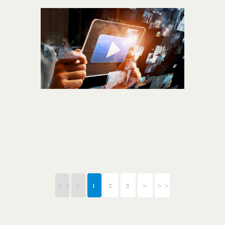
解説
<<
<
1
2
3
>
>>