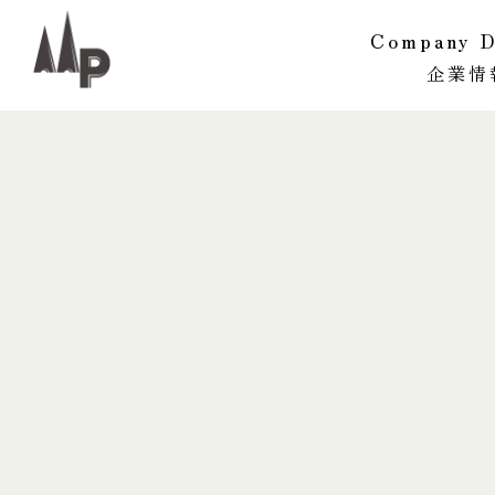
Company D
企業情
PMVV
企業概要
組織・ネ
沿革
サステナ