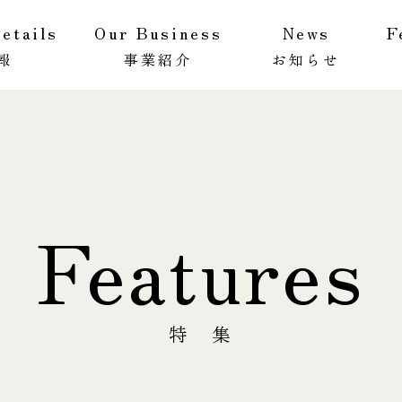
etails
Our Business
News
F
報
事業紹介
お知らせ
ットワーク
ビリティ
AAPメソッド
実績・事例
Features
特 集