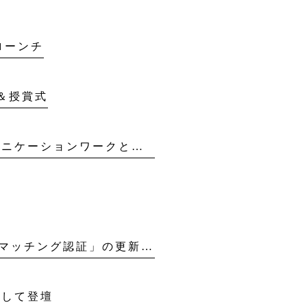
ローンチ
会＆授賞式
【内定者フォロー】来春入社予定の内定者を対象にしたコミュニケーションワークと懇親会を実施
【認証制度】プリントメディア事業部 JapanColor認証制度「マッチング認証」の更新審査に合格
として登壇