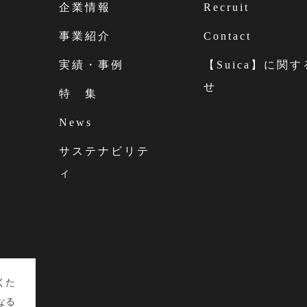
企業情報
Recruit
事業紹介
Contact
実績・事例
【Suica】に関
せ
特 集
News
サステナビリテ
ィ
くた
なる