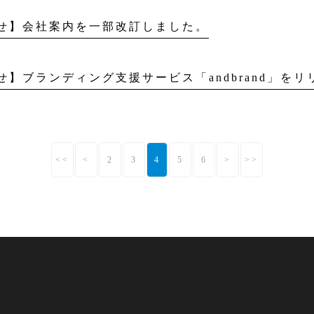
せ】会社案内を一部改訂しました。
せ】ブランディング支援サービス「andbrand」をリ
<<
<
2
3
4
5
6
>
>>