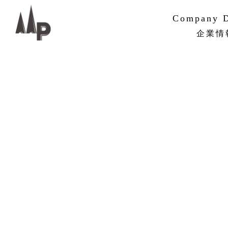
Company D
企業情
PMVV
企業概要
組織・ネ
沿革
サステナ