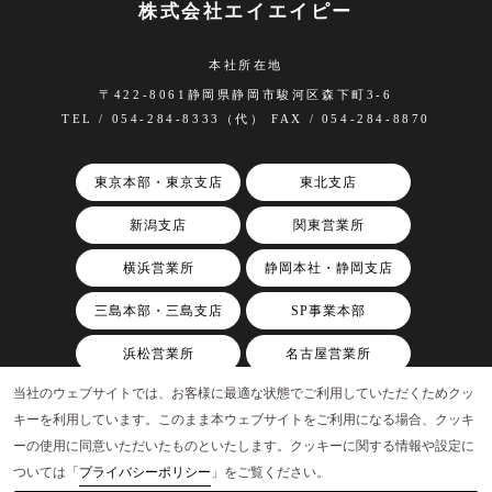
株式会社エイエイピー
本社所在地
〒422-8061静岡県静岡市駿河区森下町3-6
TEL / 054-284-8333（代） FAX / 054-284-8870
東京本部・東京支店
東北支店
新潟支店
関東営業所
横浜営業所
静岡本社・静岡支店
三島本部・三島支店
SP事業本部
浜松営業所
名古屋営業所
当社のウェブサイトでは、お客様に最適な状態でご利用していただくためクッ
関西支店
キーを利用しています。このまま本ウェブサイトをご利用になる場合、クッキ
ーの使用に同意いただいたものといたします。クッキーに関する情報や設定に
ついては「
プライバシーポリシー
」をご覧ください。
©AAP, Inc.