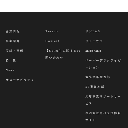
企業情報
Recruit
リゾLAB
事業紹介
Contact
リノーヴァ
実績・事例
【Suica】に関するお
andbrand
問い合わせ
特 集
ペーパーデジタライゼ
ーション
News
観光戦略推進部
サステナビリティ
SP事業本部
周年事業サポートサー
ビス
宿泊施設向け支援情報
サイト