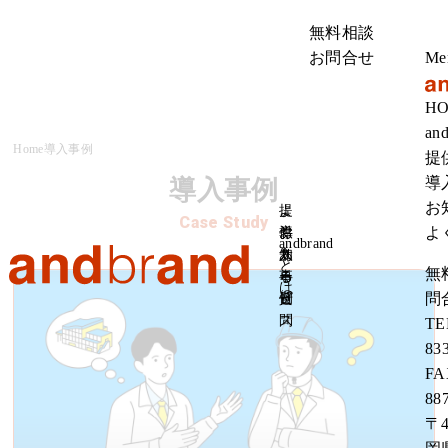
無料相談
お問合せ
Me
H
an
Home
導入事例
提
導
導入事例
お
提
よ
Case Study
よ
供
導
お
く
andbrand
サ
入
知
あ
と
無
ー
事
ら
る
は
問
ビ
例
せ
質
ス
問
TE
83
FA
88
〒4