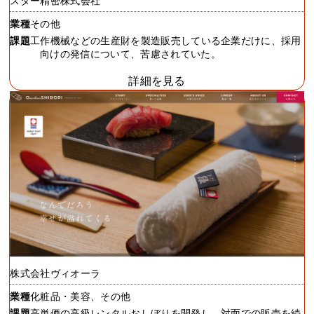
スター精密株式会社
業種
その他
課題
工作機械などの生産財を製造販売している企業だけに、採用
向けの発信について、苦慮されていた。
詳細を見る
株式会社ヴィオーラ
業種
化粧品・美容、その他
課題
高単価の高級レンタルおしぼりを開発し、対面での販売を続