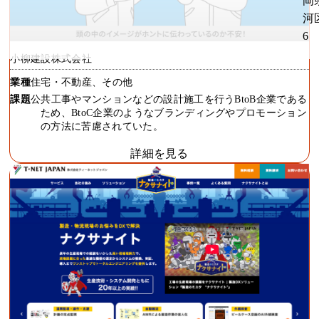
岡
河
6
小柳建設株式会社
業種
住宅・不動産、その他
課題
公共工事やマンションなどの設計施工を行うBtoB企業である
ため、BtoC企業のようなブランディングやプロモーション
の方法に苦慮されていた。
詳細を見る