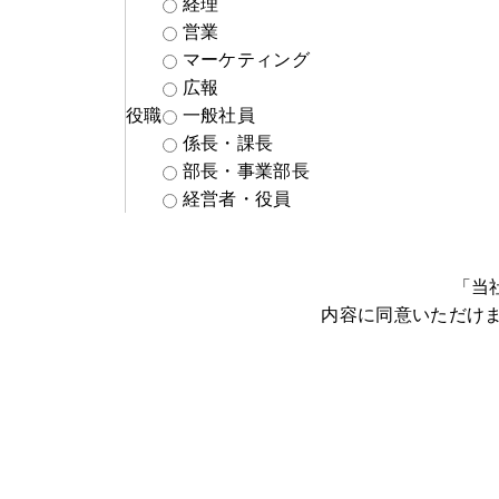
経理
営業
マーケティング
広報
役職
一般社員
係長・課長
部長・事業部長
経営者・役員
「当
内容に同意いただけ