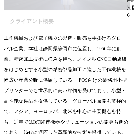
岡
河
6
クライアント概要
工作機械および電子機器の製造・販売を手掛けるグロー
バル企業。本社は静岡県静岡市に位置し、1950年に創
業。精密加工技術に強みを持ち、スイス型CNC自動旋盤
をはじめとする小型の精密部品加工に適した工作機械を
幅広い産業分野に供給している。 POS向けの業務用小型
プリンターでも世界的に高い評価を受けており、小型・
高性能な製品を提供している。グローバル展開も積極的
で、アジア、ヨーロッパ、北米を中心に主要拠点を持
ち、近年ではIoT関連機器やソリューションの開発も進め
ており、時代に適応した革新的な技術を提供している。