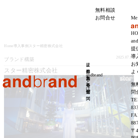
無料相談
お問合せ
Me
H
an
Home
導入事例
スター精密株式会社
提
導
2025.07.14
ブランド構築
お
提
よ
スター精密株式会社
よ
供
導
お
く
andbrand
サ
入
知
あ
と
無
ー
事
ら
る
は
問
ビ
例
せ
質
ス
問
TE
83
FA
88
〒4