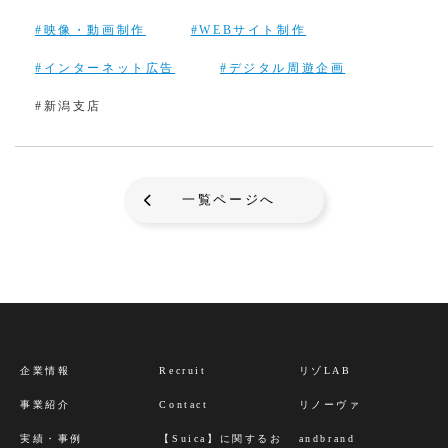
#映像・動画制作
#WEBサイト制作
#インターネット広告
#デジタル周遊企画
#新潟支店
一覧ページへ
企業情報
Recruit
リゾLAB
事業紹介
Contact
リノーヴァ
実績・事例
【Suica】に関するお
andbrand