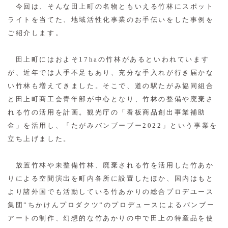
今回は、そんな田上町の名物ともいえる竹林にスポット
ライトを当てた、地域活性化事業のお手伝いをした事例を
ご紹介します。
田上町にはおよそ17haの竹林があるといわれています
が、近年では人手不足もあり、充分な手入れが行き届かな
い竹林も増えてきました。そこで、道の駅たがみ協同組合
と田上町商工会青年部が中心となり、竹林の整備や廃棄さ
れる竹の活用を計画。観光庁の「看板商品創出事業補助
金」を活用し、「たがみバンブーブー2022」という事業を
立ち上げました。
放置竹林や未整備竹林、廃棄される竹を活用した竹あか
りによる空間演出を町内各所に設置したほか、国内はもと
より諸外国でも活動している竹あかりの総合プロデユース
集団”ちかけんプロダクツ”のプロデュースによるバンブー
アートの制作、幻想的な竹あかりの中で田上の特産品を使