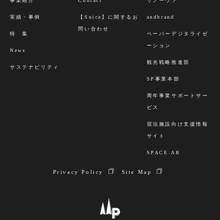
事業紹介
Contact
リノーヴァ
実績・事例
【Suica】に関するお
andbrand
問い合わせ
特 集
ペーパーデジタライゼ
ーション
News
観光戦略推進部
サステナビリティ
SP事業本部
周年事業サポートサー
ビス
宿泊施設向け支援情報
サイト
SPACE:AR
Privacy Policy
Site Map