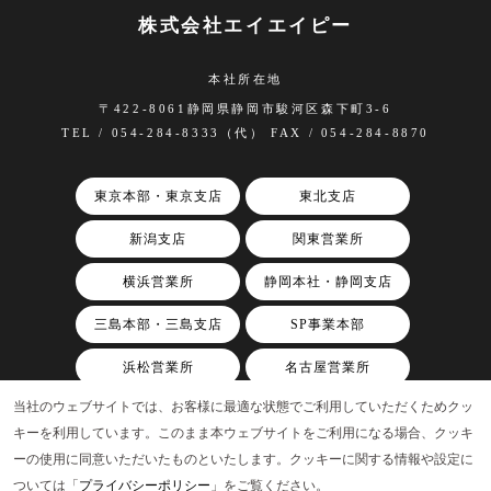
株式会社エイエイピー
本社所在地
〒422-8061静岡県静岡市駿河区森下町3-6
TEL / 054-284-8333（代） FAX / 054-284-8870
東京本部・東京支店
東北支店
新潟支店
関東営業所
横浜営業所
静岡本社・静岡支店
三島本部・三島支店
SP事業本部
浜松営業所
名古屋営業所
当社のウェブサイトでは、お客様に最適な状態でご利用していただくためクッ
関西支店
キーを利用しています。このまま本ウェブサイトをご利用になる場合、クッキ
ーの使用に同意いただいたものといたします。クッキーに関する情報や設定に
ついては「
プライバシーポリシー
」をご覧ください。