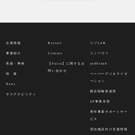
４．収集したお客様の個人情報の取り扱いについて
ご提供いただいた個人情報は、お問い合わせ内容の確
認や資料発送のために利用させていただきます。
５．収集したお客様の個人情報の第三者への提供およ
び外部委託について
お客様からご提供いただいた個人情報は、法令等によ
企業情報
Recruit
リゾLAB
り例外となる場合を除き、第三者へ開示・提供したり
事業紹介
Contact
リノーヴァ
外部へ委託することはございません。
実績・事例
【Suica】に関するお
andbrand
６．お客様の個人情報の開示・訂正・削除について
問い合わせ
お客様から、弊社にご提供いただいた個人情報につい
特 集
ペーパーデジタライゼ
て開示・訂正・削除を請求することができます。お客
ーション
News
様ご自身の個人情報を開示・訂正・削除を請求される
観光戦略推進部
サステナビリティ
場合は、お問い合わせフォームにてご連絡をお願いい
SP事業本部
たします。
周年事業サポートサー
なお、本手続きをするにあたり、手数料は徴収いたし
ビス
ませんが、お客様が本人であることを確認させていた
だく場合がございます。
宿泊施設向け支援情報