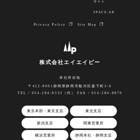
７．個人情報の提供について同意の任意性
サイト
上記１～６について、ご同意いただけましたら「同意
SPACE:AR
する」をクリックして下さい。ご同意を得たものとし
Privacy Policy
Site Map
て入力内容の確認ページへ移動します。
個人情報の弊社への提供は任意ですが、同意いただけ
ない場合は、本サイトのサービスをご利用いただくこ
とができません。
（お客様からの資料請求のお申し込みの内容やお問い
株式会社エイエイピー
合わせに対応できないため）
８．クッキー情報の取得について
本社所在地
当サイトでは、お客様からのアクセスについて、今後
〒422-8061静岡県静岡市駿河区森下町3-6
のアクセスの利便性のため、クッキー情報を取得して
TEL / 054-284-8333（代） FAX / 054-284-8870
おります。
東京本部・東京支店
東北支店
新潟支店
関東営業所
横浜営業所
静岡本社・静岡支店