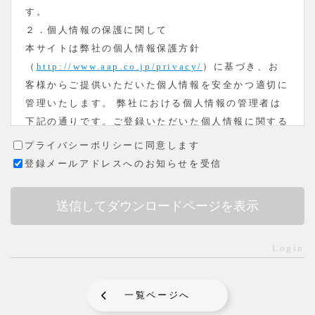
す。
２．個人情報の保護に関して
本サイトは弊社の個人情報保護方針
（
http://www.aap.co.jp/privacy/
）に基づき、お
客様からご提供いただいた個人情報を安全かつ適切に
管理いたします。 弊社における個人情報の管理者は
下記の通りです。ご登録いただいた個人情報に関する
お問い合わせはこちらまでお願いいたします。
プライバシーポリシーに同意します
株式会社エイエイピー 静岡県静岡市駿河区森下町3-
登録メールアドレスへのお知らせを受信
6 TEL:054-284-6333（代）
個人情報保護管理責任者 橋本光平
苦情相談窓口責任者 青柳英記
３．個人情報の利用目的
Login
収集するお客様の個人情報につきましては、お客様か
らの資料請求のお申込み、お問い合わせに対応するた
め、氏名・住所・電話番号・ＦＡＸ番号・電子メール
一覧ページへ
アドレス等の情報提供をお願いしております。