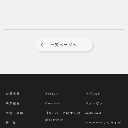
一覧ページへ
企業情報
Recruit
リゾLAB
事業紹介
Contact
リノーヴァ
実績・事例
【Suica】に関するお
andbrand
問い合わせ
特 集
ペーパーデジタライゼ