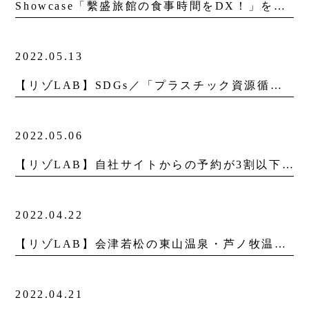
Showcase「繫盛旅館の食事時間をDX！」を更新しました。
2022.05.13
【リゾLAB】SDGs／「プラスチック資源循環法」対策に！脱ペットボトル
2022.05.06
【リゾLAB】自社サイトからの予約が3割以下は赤信号。貴館の現状にマッチした処方とは？
2022.04.22
【リゾLAB】会津若松の東山温泉・芦ノ牧温泉が、次代のにぎわい創造に向けて「温泉地域景観創造ビジョン」を策定
2022.04.21