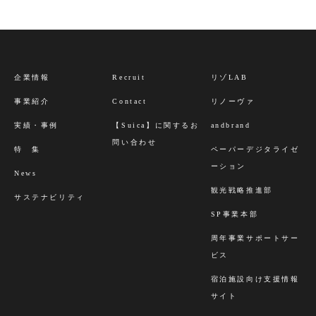
企業情報
Recruit
リゾLAB
事業紹介
Contact
リノーヴァ
実績・事例
【Suica】に関するお
andbrand
問い合わせ
特 集
ペーパーデジタライゼ
ーション
News
観光戦略推進部
サステナビリティ
SP事業本部
周年事業サポートサー
ビス
宿泊施設向け支援情報
サイト