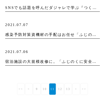
SNSでも話題を呼んだダジャレで学ぶ『つくばエクスプレスおいしい？おしい？電車マナー キャラクター図鑑』発売！
2021.07.07
感染予防対策資機材の手配はお任せ「ふじのくに安全・安心認証（宿泊施設）制度」申請・手配等、ワンストップでお手伝い
2021.07.06
宿泊施設の大規模改修に。「ふじのくに安全・安心認証（宿泊施設）制度」申請・設計等、ワンストップでお手伝い
<<
<
9
10
11
12
13
>
>>