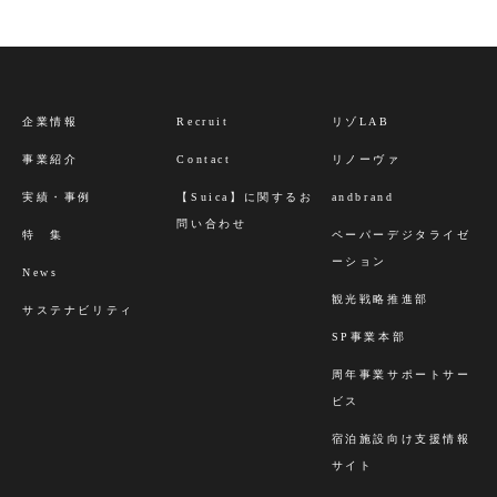
企業情報
Recruit
リゾLAB
事業紹介
Contact
リノーヴァ
実績・事例
【Suica】に関するお
andbrand
問い合わせ
特 集
ペーパーデジタライゼ
ーション
News
観光戦略推進部
サステナビリティ
SP事業本部
周年事業サポートサー
ビス
宿泊施設向け支援情報
サイト