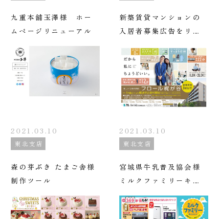
九重本舗玉澤様 ホー
新築賃貸マンションの
ムページリニューアル
入居者募集広告をリア
ル&バーチャルのクロ
ス・メディアでサポー
ト
2021.03.10
2021.03.10
東北支店
東北支店
森の芽ぶき たまご舎様
宮城県牛乳普及協会様
制作ツール
ミルクファミリーキャ
ンペーン