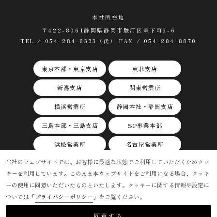
本社所在地
〒422-8061静岡県静岡市駿河区森下町3-6
TEL / 054-284-8333（代） FAX / 054-284-8870
東京本部・東京支店
東北支店
新潟支店
関東営業所
横浜営業所
静岡本社・静岡支店
三島本部・三島支店
SP事業本部
浜松営業所
名古屋営業所
当社のウェブサイトでは、お客様に最適な状態でご利用していただくためクッ
関西支店
キーを利用しています。このまま本ウェブサイトをご利用になる場合、クッキ
ーの使用に同意いただいたものといたします。クッキーに関する情報や設定に
ついては「
プライバシーポリシー
」をご覧ください。
©AAP, Inc.
同意する