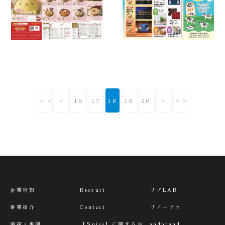
<<
<
16
17
18
19
20
>
>>
企業情報
Recruit
リゾLAB
事業紹介
Contact
リノーヴァ
実績・事例
【Suica】に関するお
andbrand