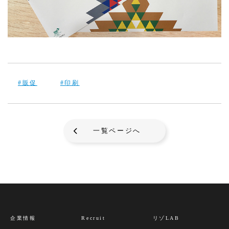
#販促
#印刷
一覧ページへ
企業情報
Recruit
リゾLAB