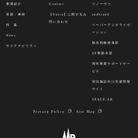
事業紹介
Contact
リノーヴァ
実績・事例
【Suica】に関するお
andbrand
問い合わせ
特 集
ペーパーデジタライゼ
ーション
News
観光戦略推進部
サステナビリティ
SP事業本部
周年事業サポートサー
ビス
宿泊施設向け支援情報
サイト
SPACE:AR
Privacy Policy
Site Map