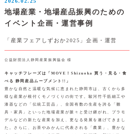
2026.02.25
地場産業・地場産品振興のための
イベント企画・運営事例
「産業フェアしずおか2025」企画・運営
公益財団法人静岡産業振興協会 様
キャッチフレーズは「MOVE！Shizuoka 買う・見る・食
べる 静岡産品ムーブメント!!」
豊かな自然と温暖な気候に恵まれた静岡市は、古くから多
様な産業が根付くモノづくりの街です。駿河竹千筋細工や
漆器などの「伝統工芸品」、全国有数の生産を誇る「雛
具・家具」といった地場産業が脈々と受け継がれ、プラモ
デルなどの新たな産業を加え、更なる発展を遂げてきまし
た。さらに、お茶やみかんに代表される「農業」、豊かな