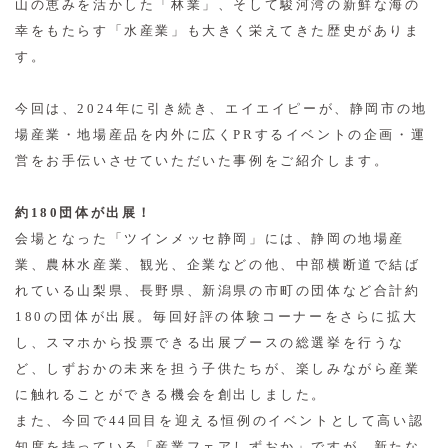
山の恵みを活かした「林業」、そして駿河湾の新鮮な海の
幸をもたらす「水産業」も大きく栄えてきた歴史がありま
す。
今回は、2024年に引き続き、エイエイピーが、静岡市の地
場産業・地場産品を内外に広くPRするイベントの企画・運
営をお手伝いさせていただいた事例をご紹介します。
約180団体が出展！
会場となった「ツインメッセ静岡」には、静岡の地場産
業、農林水産業、観光、企業などの他、中部横断道で結ば
れている山梨県、長野県、新潟県の市町の団体など合計約
180の団体が出展。毎回好評の体験コーナーをさらに拡大
し、スマホから投票できる出展ブースの総選挙を行うな
ど、しずおかの未来を担う子供たちが、楽しみながら産業
に触れることができる機会を創出しました。
また、今回で44回目を迎える恒例のイベントとして高い認
知度を持っている「産業フェアしずおか」ですが、新たな