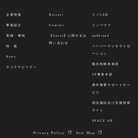
企業情報
Recruit
リゾLAB
事業紹介
Contact
リノーヴァ
実績・事例
【Suica】に関するお
andbrand
問い合わせ
特 集
ペーパーデジタライゼ
ーション
News
観光戦略推進部
サステナビリティ
SP事業本部
周年事業サポートサー
ビス
宿泊施設向け支援情報
サイト
SPACE:AR
Privacy Policy
Site Map