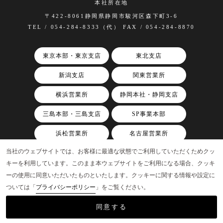
本社所在地
〒422-8061静岡県静岡市駿河区森下町3-6
TEL / 054-284-8333（代） FAX / 054-284-8870
東京本部・東京支店
東北支店
新潟支店
関東営業所
横浜営業所
静岡本社・静岡支店
三島本部・三島支店
SP事業本部
浜松営業所
名古屋営業所
当社のウェブサイトでは、お客様に最適な状態でご利用していただくためクッ
関西支店
キーを利用しています。このまま本ウェブサイトをご利用になる場合、クッキ
ーの使用に同意いただいたものといたします。クッキーに関する情報や設定に
ついては「
プライバシーポリシー
」をご覧ください。
©AAP, Inc.
同意する