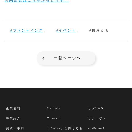
お問合せはこちらからどうぞ。
#ブランディング
#イベント
#東京支店
一覧ページへ
企業情報
Recruit
リゾLAB
事業紹介
Contact
リノーヴァ
実績・事例
【Suica】に関するお
andbrand