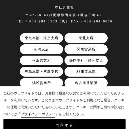
本社所在地
〒422-8061静岡県静岡市駿河区森下町3-6
TEL / 054-284-8333（代） FAX / 054-284-8870
東京本部・東京支店
東北支店
新潟支店
関東営業所
横浜営業所
静岡本社・静岡支店
三島本部・三島支店
SP事業本部
浜松営業所
名古屋営業所
当社のウェブサイトでは、お客様に最適な状態でご利用していただくためクッ
関西支店
キーを利用しています。このまま本ウェブサイトをご利用になる場合、クッキ
ーの使用に同意いただいたものといたします。クッキーに関する情報や設定に
ついては「
プライバシーポリシー
」をご覧ください。
©AAP, Inc.
同意する