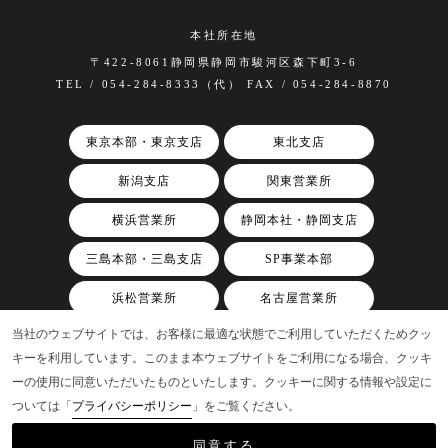
本社所在地
〒422-8061静岡県静岡市駿河区森下町3-6
TEL / 054-284-8333（代） FAX / 054-284-8870
東京本部・東京支店
東北支店
新潟支店
関東営業所
横浜営業所
静岡本社・静岡支店
三島本部・三島支店
SP事業本部
浜松営業所
名古屋営業所
当社のウェブサイトでは、お客様に最適な状態でご利用していただくためクッ
関西支店
キーを利用しています。このまま本ウェブサイトをご利用になる場合、クッキ
ーの使用に同意いただいたものといたします。クッキーに関する情報や設定に
ついては「
プライバシーポリシー
」をご覧ください。
©AAP, Inc.
同意する