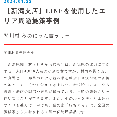
2024.01.22
【新潟支店】LINEを使用したエ
リア周遊施策事例
関川村 秋のにゃん吉ラリー
関川村観光協会様
新潟県関川村（せきかわむら）は、新潟県の北部に位置
する、人口4,800人程の小さな村ですが、村内を貫く荒川
の舟運と、山形県の米沢と新潟県を結ぶ旧米沢街道の要衝
の地として古くから栄えてきました。街道沿いには、今も
豪農・豪商の邸宅や庭園が残っており、当時の繁栄ぶりを
伺い知ることができます。また、稲のわらを使った工芸品
づくりも盛んで、中でも、猫の家「猫ちぐら」は、全国の
愛猫家から支持される人気の伝統民芸品です。