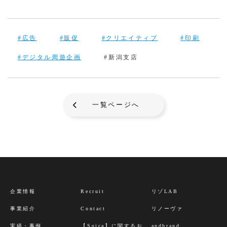
#広告
#販促
#クリエイティブ
#印刷
#デジタル周遊企画
#新潟支店
一覧ページへ
企業情報
Recruit
リゾLAB
事業紹介
Contact
リノーヴァ
実績・事例
【Suica】に関するお
andbrand