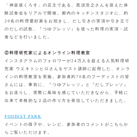
「神楽坂くろす」の店主である、黒須浩之さんを迎えた体
験試食会をリアルで開催。都内のキッチンスタジオに、約
20名の料理愛好家をお招きし、だし引きの実演や引き立て
のだしの試飲、『つゆプレッソ』を使った料理の実演・試
食などを行いました。
②料理研究家によるオンライン料理教室
インスタグラムのフォロワーが24万人を超える人気料理研
究家 ウエキトシヒロさんをゲスト講師に起用した、オンラ
インの料理教室を実施。参加者約70名のフーディストの皆
さんには、事前に、『つゆプレッソ』と『だしプレッソ』
をお送りし、実際に風味を感じていただきながら、手軽に
出来て本格的な２品の作り方を発信していただきました。
FOODIST PARK
イベントの様子や、レシピ、参加者のコメントがこちらか
らご覧いただけます。