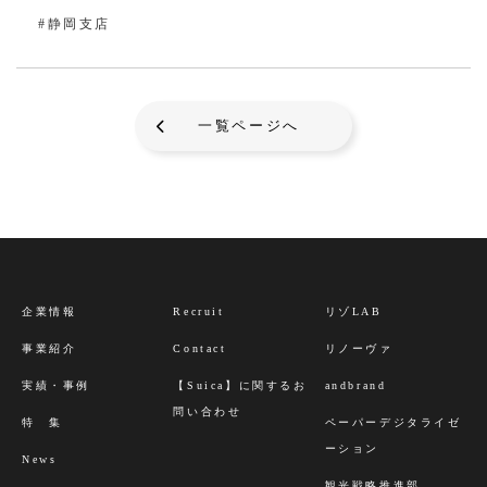
#静岡支店
一覧ページへ
企業情報
Recruit
リゾLAB
事業紹介
Contact
リノーヴァ
実績・事例
【Suica】に関するお
andbrand
問い合わせ
特 集
ペーパーデジタライゼ
ーション
News
観光戦略推進部