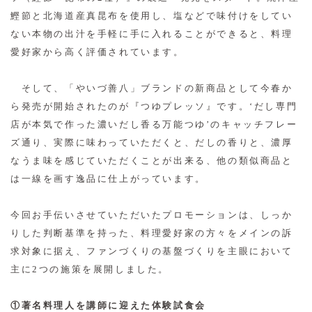
鰹節と北海道産真昆布を使用し、塩などで味付けをしてい
ない本物の出汁を手軽に手に入れることができると、料理
愛好家から高く評価されています。
そして、「やいづ善八」ブランドの新商品として今春か
ら発売が開始されたのが『つゆプレッソ』です。‘だし専門
店が本気で作った濃いだし香る万能つゆ’のキャッチフレー
ズ通り、実際に味わっていただくと、だしの香りと、濃厚
なうま味を感じていただくことが出来る、他の類似商品と
は一線を画す逸品に仕上がっています。
今回お手伝いさせていただいたプロモーションは、しっか
りした判断基準を持った、料理愛好家の方々をメインの訴
求対象に据え、ファンづくりの基盤づくりを主眼において
主に2つの施策を展開しました。
①著名料理人を講師に迎えた体験試食会