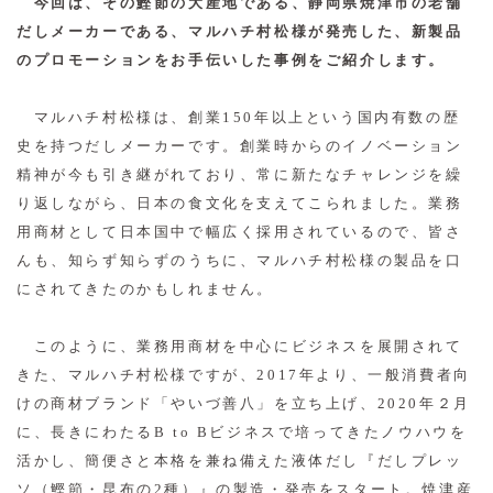
今回は、その鰹節の大産地である、静岡県焼津市の老舗
だしメーカーである、マルハチ村松様が発売した、新製品
のプロモーションをお手伝いした事例をご紹介します。
マルハチ村松様は、創業150年以上という国内有数の歴
史を持つだしメーカーです。創業時からのイノベーション
精神が今も引き継がれており、常に新たなチャレンジを繰
り返しながら、日本の食文化を支えてこられました。業務
用商材として日本国中で幅広く採用されているので、皆さ
んも、知らず知らずのうちに、マルハチ村松様の製品を口
にされてきたのかもしれません。
このように、業務用商材を中心にビジネスを展開されて
きた、マルハチ村松様ですが、2017年より、一般消費者向
けの商材ブランド「やいづ善八」を立ち上げ、2020年２月
に、長きにわたるB to Bビジネスで培ってきたノウハウを
活かし、簡便さと本格を兼ね備えた液体だし『だしプレッ
ソ（鰹節・昆布の2種）』の製造・発売をスタート。焼津産