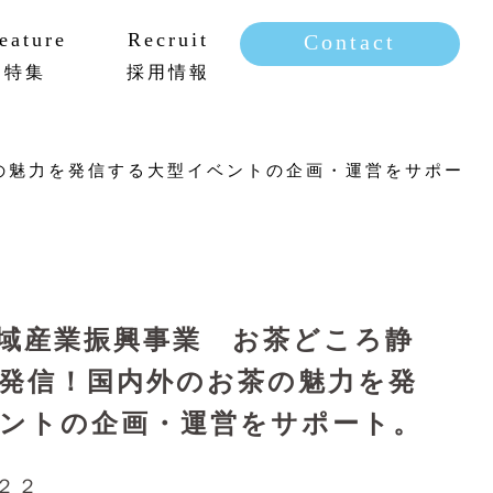
eature
Recruit
Contact
特集
採用情報
新卒採用
キャリア採用
の魅力を発信する大型イベントの企画・運営をサポー
域産業振興事業 お茶どころ静
発信！国内外のお茶の魅力を発
ントの企画・運営をサポート。
２２