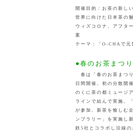
開催目的：お茶の新し
世界に向けた日本茶の
ウィズコロナ、アフタ
案
テーマ：「O-CHAで
●春のお茶まつり
春は「春のお茶まつりウ
日間開催。初の分散開
のくに茶の都ミュージ
ラインで結んで実施。「
が参加。新茶を愉しむ企
ンプラリー」を実施し
鉄5社とコラボし沿線の