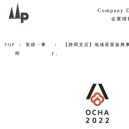
Company D
企業情
PMVV
企業概要
組織・ネ
沿革
サステナ
TOP
実績・事
【静岡支店】地域産業振興
例
ト。