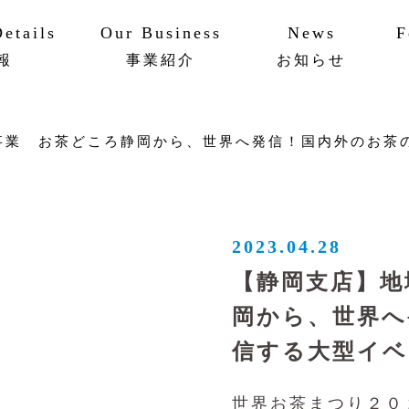
etails
Our Business
News
F
報
事業紹介
お知らせ
ットワーク
ビリティ
AAPメソッド
実績・事例
事業 お茶どころ静岡から、世界へ発信！国内外のお茶
2023.04.28
【静岡支店】地
岡から、世界へ
信する大型イベ
世界お茶まつり２０