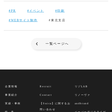
#PR
#イベント
#印刷
#WEBサイト制作
#東北支店
一覧ページへ
企業情報
Recruit
リゾLAB
事業紹介
Contact
リノーヴァ
実績・事例
【Suica】に関するお
andbrand
問い合わせ
特 集
ペーパーデジタライゼ