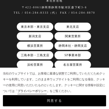
本社所在地
〒422-8061静岡県静岡市駿河区森下町3-6
TEL / 054-284-8333（代） FAX / 054-284-8870
東京本部・東京支店
東北支店
新潟支店
関東営業所
横浜営業所
静岡本社・静岡支店
三島本部・三島支店
SP事業本部
浜松営業所
名古屋営業所
当社のウェブサイトでは、お客様に最適な状態でご利用していただくためクッ
関西支店
キーを利用しています。このまま本ウェブサイトをご利用になる場合、クッキ
ーの使用に同意いただいたものといたします。クッキーに関する情報や設定に
ついては「
プライバシーポリシー
」をご覧ください。
©AAP, Inc.
同意する