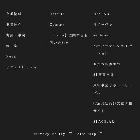
び外部委託について
お客様からご提供いただいた個人情報は、法令等によ
企業情報
Recruit
リゾLAB
り例外となる場合を除き、第三者へ開示・提供したり
事業紹介
Contact
リノーヴァ
外部へ委託することはございません。
実績・事例
【Suica】に関するお
andbrand
６．お客様の個人情報の開示・訂正・削除について
問い合わせ
お客様から、弊社にご提供いただいた個人情報につい
特 集
ペーパーデジタライゼ
て開示・訂正・削除を請求することができます。お客
ーション
News
様ご自身の個人情報を開示・訂正・削除を請求される
観光戦略推進部
サステナビリティ
場合は、お問い合わせフォームにてご連絡をお願いい
SP事業本部
たします。
周年事業サポートサー
なお、本手続きをするにあたり、手数料は徴収いたし
ビス
ませんが、お客様が本人であることを確認させていた
だく場合がございます。
宿泊施設向け支援情報
７．個人情報の提供について同意の任意性
サイト
上記１～６について、ご同意いただけましたら「同意
SPACE:AR
する」をクリックして下さい。ご同意を得たものとし
Privacy Policy
Site Map
て入力内容の確認ページへ移動します。