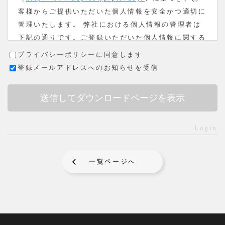
客様からご提供いただいた個人情報を安全かつ適切に
管理いたします。 弊社における個人情報の管理者は
下記の通りです。ご登録いただいた個人情報に関する
お問い合わせはこちらまでお願いいたします。
プライバシーポリシーに同意します
株式会社エイエイピー 静岡県静岡市駿河区森下町3-
登録メールアドレスへのお知らせを受信
6 TEL:054-284-6333（代）
個人情報保護管理責任者 橋本光平
苦情相談窓口責任者 青柳英記
３．個人情報の利用目的
Login
収集するお客様の個人情報につきましては、お客様か
らの資料請求のお申込み、お問い合わせに対応するた
め、氏名・住所・電話番号・ＦＡＸ番号・電子メール
一覧ページへ
アドレス等の情報提供をお願いしております。
４．収集したお客様の個人情報の取り扱いについて
ご提供いただいた個人情報は、お問い合わせ内容の確
認や資料発送のために利用させていただきます。
５．収集したお客様の個人情報の第三者への提供およ