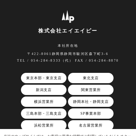
個人情報の弊社への提供は任意ですが、同意いただけ
ない場合は、本サイトのサービスをご利用いただくこ
とができません。
（お客様からの資料請求のお申し込みの内容やお問い
株式会社エイエイピー
合わせに対応できないため）
８．クッキー情報の取得について
本社所在地
当サイトでは、お客様からのアクセスについて、今後
〒422-8061静岡県静岡市駿河区森下町3-6
のアクセスの利便性のため、クッキー情報を取得して
TEL / 054-284-8333（代） FAX / 054-284-8870
おります。
東京本部・東京支店
東北支店
新潟支店
関東営業所
横浜営業所
静岡本社・静岡支店
三島本部・三島支店
SP事業本部
浜松営業所
名古屋営業所