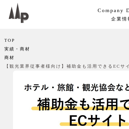
Company D
企業情
PMVV
企業概要
組織・ネ
沿革
サステナ
TOP
実績・商材
商材
【観光業界従事者様向け】補助金も活用できるECサ