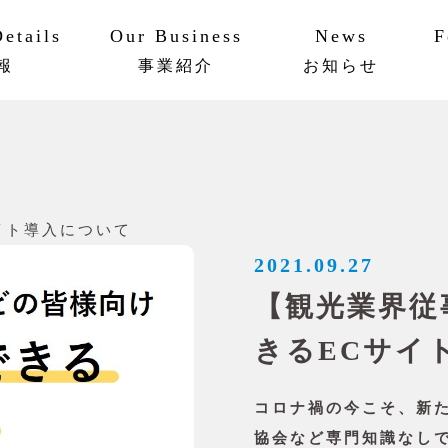
etails
Our Business
News
F
報
事業紹介
お知らせ
ットワーク
ビリティ
AAPメソッド
実績・事例
イト導入について
2021.09.27
【観光業界従
きるECサイ
コロナ禍の今こそ、新
協会など専門知識なし