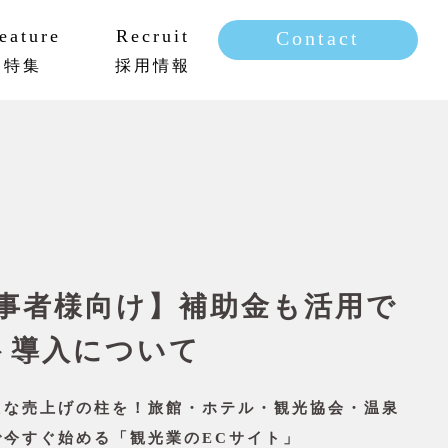
eature
Recruit
Contact
特集
採用情報
新卒採用
キャリア採用
事者様向け】補助金も活用で
ト導入について
たな売上げの柱を！旅館・ホテル・観光協会・温泉
で今すぐ始める「観光業のECサイト」