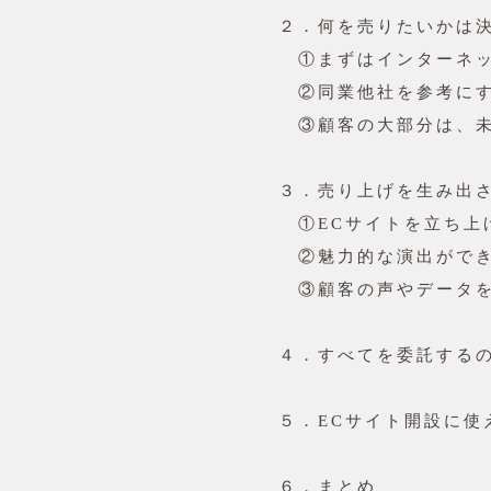
２．何を売りたいかは
①まずはインターネッ
②同業他社を参考に
③顧客の大部分は、未
３．売り上げを生み出さ
①ECサイトを立ち上
②魅力的な演出ができ
③顧客の声やデータを
４．すべてを委託する
５．ECサイト開設に使
６．まとめ