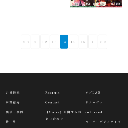
<<
<
12
13
14
15
16
>
>>
企業情報
Recruit
リゾLAB
事業紹介
Contact
リノーヴァ
実績・事例
【Suica】に関するお
andbrand
問い合わせ
特 集
ペーパーデジタライゼ