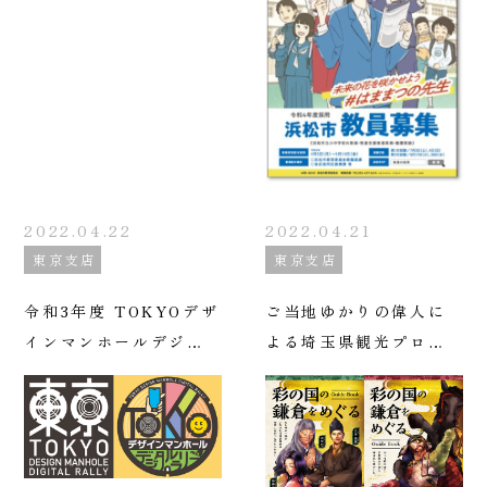
案内ツール
作成
2022.04.22
2022.04.21
東京支店
東京支店
令和3年度 TOKYOデザ
ご当地ゆかりの偉人に
インマンホールデジタ
よる埼玉県観光プロモ
ルラリー
ーション