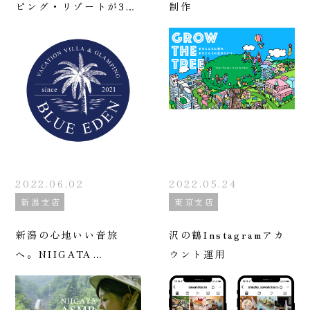
ピング・リゾートが3施
制作
設OPEN！弊社はCI・
VIを制作
2022.06.02
2022.05.24
新潟支店
東京支店
新潟の心地いい音旅
沢の鶴Instagramアカ
へ。NIIGATA
ウント運用
ASMR ニイガタ・ア
スマー