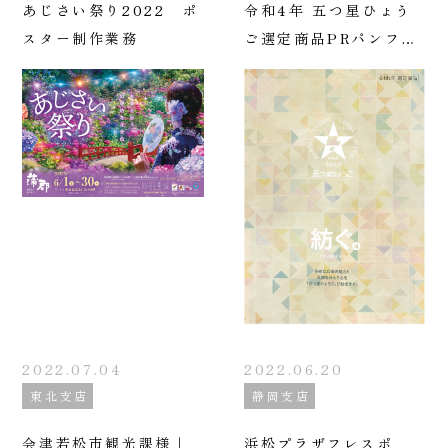
あじさい祭り2022 ポ
令和4年 五つ星ひょう
スター制作業務
ご選定商品PRパンフレ
ット
2022.07.04
2022.06.20
東北支店
静岡支店
会津若松市観光課様｜
浜松プラザフレスポ