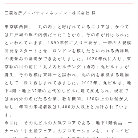
三菱地所プロパティマネジメント株式会社 様
東京駅西側、「丸の内」と呼ばれているエリアは、かつて
は江戸城の堀の内側だったことから、その名が付けられた
といわれています。1890年代に入り三菱が、一帯の大規模
開発をスタートさせ、ロンドンを模したといわれる西洋風
の街並みの基礎ができあがりました。1920年代に入り、東
京駅の目の前に「丸ノ内ビルヂング（通称：丸ビル）」が
誕生。その規模は東洋一と謳われ、丸の内を象徴する建物
として、長く親しまれてきました。2002年、丸ビルは、地
下4階・地上37階の近代的なビルに建て変えられ、現在で
は国内外の名だたる企業、教育機関、150以上の店舗が入
居し、年間の来場者数は1,400万人以上と推計されていま
す。
今回は、その丸ビルの人気フロアである、地下1階食品コー
ナーの「手土産フェア」のプロモーションを、エイエイピ