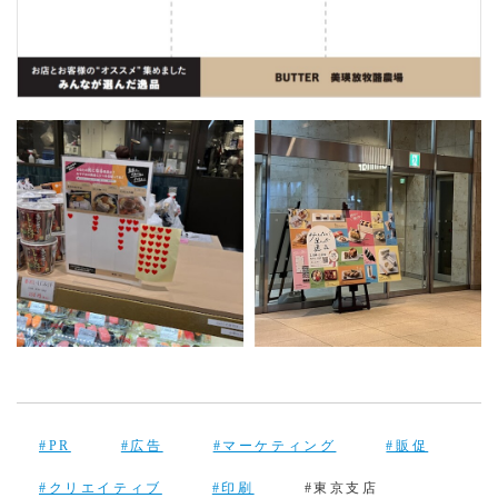
#PR
#広告
#マーケティング
#販促
#クリエイティブ
#印刷
#東京支店