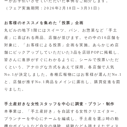
ーがお手伝いさせていただいた事例をご紹介します。
（フェア実施期間：2026年2月18日～3月31日）
お客様のオススメを集めた「投票」企画
丸ビルの地下1階にはスイーツ、パン、お惣菜など「手土
産」に喜ばれる商品、店舗が並びます。その中の16店舗を
対象に、「お客様による投票」企画を実施。あらかじめ店
舗にピックアップしていただいた3品を店頭POPに掲載し、
皆さんに進捗がすぐにわかるように、シールで投票いただ
くという、アナログな方式をあえて採用。各店舗で人気
No.1が決定しました。各種広報物にはお客様が選んだNo.1
と、店舗が推すNo.1商品をメインに露出し、購買促進を図
りました。
手土産好きな女性スタッフを中心に調査・プラン・制作
本事業は、「手土産好き」を自認する女性クリエイター、
プランナーを中心にチームを編成し、手土産を選ぶ時の動
機やポイントなど自分の体験、経験なども踏まえたディス