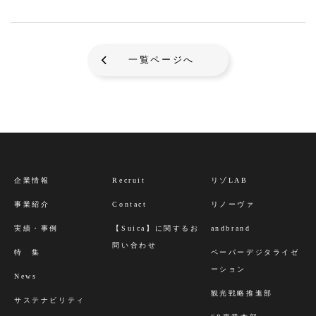
一覧ページへ
企業情報
Recruit
リゾLAB
事業紹介
Contact
リノーヴァ
実績・事例
【Suica】に関するお
andbrand
問い合わせ
特 集
ペーパーデジタライゼ
ーション
News
観光戦略推進部
サステナビリティ