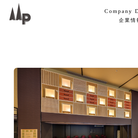
Company D
企業情
PMVV
企業概要
組織・ネ
沿革
サステナ