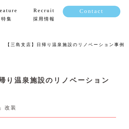
eature
Recruit
Contact
特集
採用情報
新卒採用
キャリア採用
【三島支店】日帰り温泉施設のリノベーション事例
帰り温泉施設のリノベーション
」改装