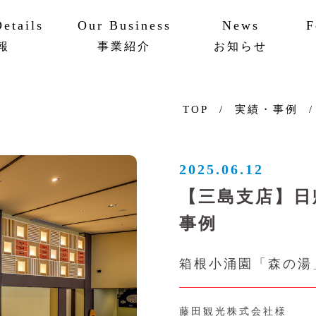
etails
Our Business
News
F
報
事業紹介
お知らせ
ットワーク
ビリティ
AAPメソッド
実績・事例
TOP
実績・事例
2025.06.12
【三島支店】日
事例
箱根小涌園「森の湯
藤田観光株式会社様