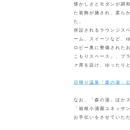
懐かしさとモダンが調
た装飾が施され、柔ら
た。
併設されるラウンジス
ーム、スイーツなど、
ロビー奥に整備された
こもりスペース」、プ
ァ席を設け、ゆったり
日帰り温泉「森の湯」
なお、「森の湯」ほか
「箱根小涌園ユネッサ
お手伝いをさせていた