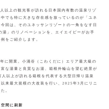
0万人以上の観光客が訪れる日本国内有数の温泉リゾ
の中でも特に大きな存在感を放っているのが「ユネ
。今回は、そのユネッサンリゾートの一角をなす日
森の湯」のリノベーションを、エイエイピーがお手
事例をご紹介します。
01年に開業。小涌谷（こわくだに）エリア最大級の
豊富な湯量と良質なお湯、箱根外輪山を望む絶景が
万人以上が訪れる箱根を代表する大型日帰り温泉
以来最大規模の大改装を行い、2025年3月にリニ
した。
る空間に刷新