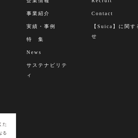
企業情報
Recruit
事業紹介
Contact
実績・事例
【Suica】に関
せ
特 集
News
サステナビリテ
ィ
くた
なる