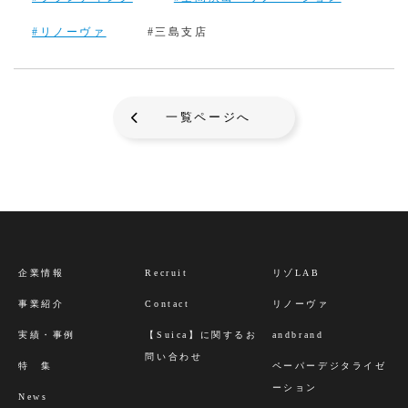
#リノーヴァ
#三島支店
一覧ページへ
企業情報
Recruit
リゾLAB
事業紹介
Contact
リノーヴァ
実績・事例
【Suica】に関するお
andbrand
問い合わせ
特 集
ペーパーデジタライゼ
ーション
News