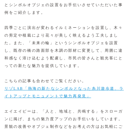
とシンボルオブジェの設置をお手伝いさせていただいた事
例をご紹介します。
四季ごとに演出が変わるイルミネーションを設置し、木々
の剪定や植栽により花々が美しく映えるよう工夫しまし
た。また、「未来の輪」というシンボルオブジェを設置
し、既存の橋の路面部を木調の部材に変更して、周囲に違
和感なく溶け込むよう配慮し、市民の皆さんと観光客にと
っての新たな魅力を提供しています。
こちらの記事も合わせてご覧ください。
リゾLAB「熱海の新たなシンボルとなった糸川遊歩道、ラ
イトアップとモニュメントで魅力再発見」
エイエイピーは、「人と、地域と、共鳴する」をスローガ
ンに掲げ、まちの魅力度アップのお手伝いをしています。
景観の改善やオブジェ制作などをお考えの方はお気軽にご