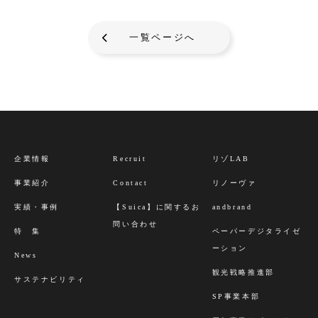
一覧ページへ
企業情報
Recruit
リゾLAB
事業紹介
Contact
リノーヴァ
実績・事例
【Suica】に関するお
andbrand
問い合わせ
特 集
ペーパーデジタライゼ
ーション
News
観光戦略推進部
サステナビリティ
SP事業本部