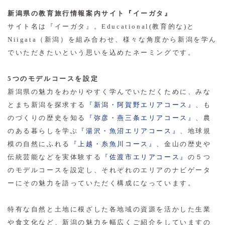
新潟県の教育旅行情報案内サイト『イーガタ』
サイト名は『イーガタ』。Educational(教育的な)と
Niigata（新潟）を組み合わせ、様々な角度から新潟を学ん
でいただきたいという思いを込めたネーミングです。
5つのモデルコースを設定
新潟県の魅力をわかりやすく学んでいただくために、みな
とまち新潟を探求する
『新潟・阿賀野エリアコース』
、も
のづくりの歴史を知る
『弥彦・燕三条エリアコース』
、農
のある暮らしを学ぶ
『湯沢・魚沼エリアコース』
、地球規
模の自然にふれる
『上越・糸魚川コース』
、金山の歴史や
伝統芸能などを実体験する
『佐渡市エリアコース』
の５つ
のモデルコースを設定し、それぞれのエリアのナビゲータ
ーにその魅力を語っていただく構成になっています。
特有な自然と土地に根ざした各地域の資源を活かした生業
や食文化など、新潟の魅力を幅広くご紹介をしていますの