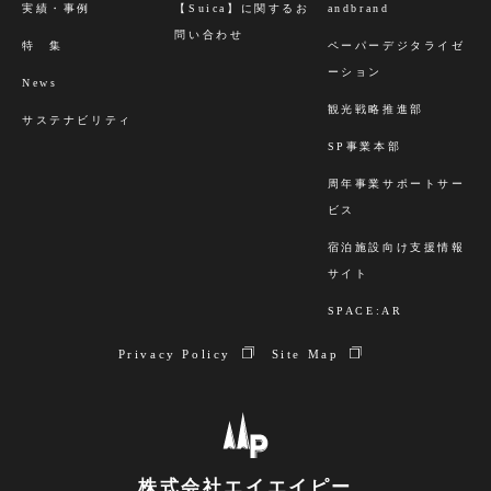
実績・事例
【Suica】に関するお
andbrand
問い合わせ
特 集
ペーパーデジタライゼ
ーション
News
観光戦略推進部
サステナビリティ
SP事業本部
周年事業サポートサー
ビス
宿泊施設向け支援情報
サイト
SPACE:AR
Privacy Policy
Site Map
株式会社エイエイピー