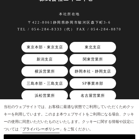
本社所在地
〒422-8061静岡県静岡市駿河区森下町3-6
TEL / 054-284-8333（代） FAX / 054-284-8870
東京本部・東京支店
東北支店
新潟支店
関東営業所
横浜営業所
静岡本社・静岡支店
三島本部・三島支店
SP事業本部
浜松営業所
名古屋営業所
当社のウェブサイトでは、お客様に最適な状態でご利用していただくためクッ
関西支店
キーを利用しています。このまま本ウェブサイトをご利用になる場合、クッキ
ーの使用に同意いただいたものといたします。クッキーに関する情報や設定に
ついては「
プライバシーポリシー
」をご覧ください。
©AAP, Inc.