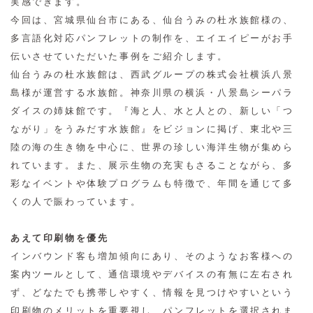
実感できます。
今回は、宮城県仙台市にある、仙台うみの杜水族館様の、
多言語化対応パンフレットの制作を、エイエイピーがお手
伝いさせていただいた事例をご紹介します。
仙台うみの杜水族館は、西武グループの株式会社横浜八景
島様が運営する水族館。神奈川県の横浜・八景島シーパラ
ダイスの姉妹館です。『海と人、水と人との、新しい「つ
ながり」をうみだす水族館』をビジョンに掲げ、東北や三
陸の海の生き物を中心に、世界の珍しい海洋生物が集めら
れています。また、展示生物の充実もさることながら、多
彩なイベントや体験プログラムも特徴で、年間を通じて多
くの人で賑わっています。
あえて印刷物を優先
インバウンド客も増加傾向にあり、そのようなお客様への
案内ツールとして、通信環境やデバイスの有無に左右され
ず、どなたでも携帯しやすく、情報を見つけやすいという
印刷物のメリットを重要視し、パンフレットを選択されま