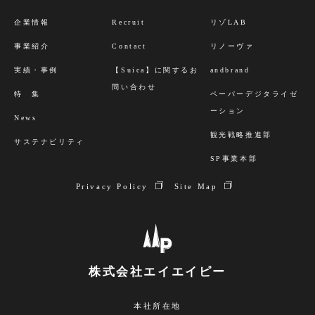
企業情報
Recruit
リゾLAB
事業紹介
Contact
リノーヴァ
実績・事例
【Suica】に関するお
andbrand
問い合わせ
特 集
ペーパーデジタライゼ
ーション
News
観光戦略推進部
サステナビリティ
SP事業本部
Privacy Policy
Site Map
株式会社エイエイピー
本社所在地