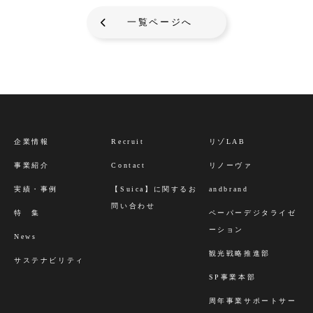
一覧ページへ
企業情報
Recruit
リゾLAB
事業紹介
Contact
リノーヴァ
実績・事例
【Suica】に関するお
andbrand
問い合わせ
特 集
ペーパーデジタライゼ
ーション
News
観光戦略推進部
サステナビリティ
SP事業本部
周年事業サポートサー