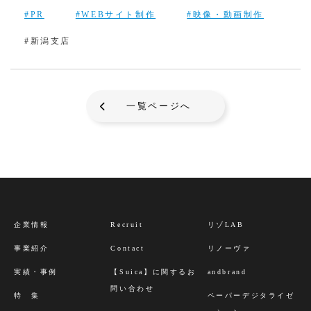
#PR
#WEBサイト制作
#映像・動画制作
#新潟支店
一覧ページへ
企業情報
Recruit
リゾLAB
事業紹介
Contact
リノーヴァ
実績・事例
【Suica】に関するお
andbrand
問い合わせ
特 集
ペーパーデジタライゼ