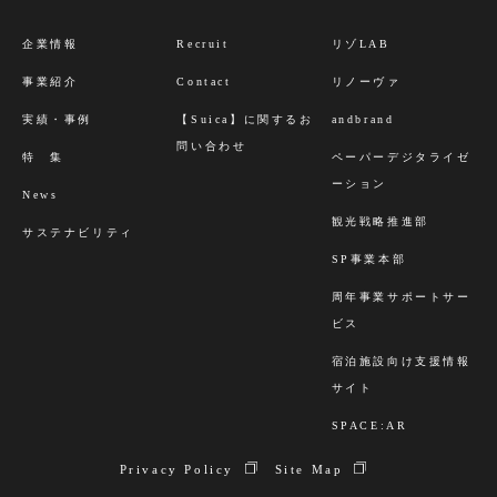
び外部委託について
お客様からご提供いただいた個人情報は、法令等によ
企業情報
Recruit
リゾLAB
り例外となる場合を除き、第三者へ開示・提供したり
事業紹介
Contact
リノーヴァ
外部へ委託することはございません。
実績・事例
【Suica】に関するお
andbrand
６．お客様の個人情報の開示・訂正・削除について
問い合わせ
お客様から、弊社にご提供いただいた個人情報につい
特 集
ペーパーデジタライゼ
て開示・訂正・削除を請求することができます。お客
ーション
News
様ご自身の個人情報を開示・訂正・削除を請求される
観光戦略推進部
サステナビリティ
場合は、お問い合わせフォームにてご連絡をお願いい
SP事業本部
たします。
周年事業サポートサー
なお、本手続きをするにあたり、手数料は徴収いたし
ビス
ませんが、お客様が本人であることを確認させていた
だく場合がございます。
宿泊施設向け支援情報
７．個人情報の提供について同意の任意性
サイト
上記１～６について、ご同意いただけましたら「同意
SPACE:AR
する」をクリックして下さい。ご同意を得たものとし
Privacy Policy
Site Map
て入力内容の確認ページへ移動します。