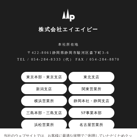
個人情報の弊社への提供は任意ですが、同意いただけ
ない場合は、本サイトのサービスをご利用いただくこ
とができません。
（お客様からの資料請求のお申し込みの内容やお問い
株式会社エイエイピー
合わせに対応できないため）
８．クッキー情報の取得について
本社所在地
当サイトでは、お客様からのアクセスについて、今後
〒422-8061静岡県静岡市駿河区森下町3-6
のアクセスの利便性のため、クッキー情報を取得して
TEL / 054-284-8333（代） FAX / 054-284-8870
おります。
東京本部・東京支店
東北支店
新潟支店
関東営業所
横浜営業所
静岡本社・静岡支店
三島本部・三島支店
SP事業本部
浜松営業所
名古屋営業所
当社のウェブサイトでは、お客様に最適な状態でご利用していただくためクッ
関西支店