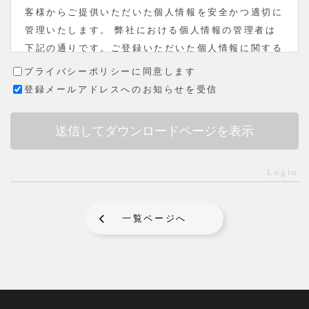
客様からご提供いただいた個人情報を安全かつ適切に
管理いたします。 弊社における個人情報の管理者は
下記の通りです。ご登録いただいた個人情報に関する
お問い合わせはこちらまでお願いいたします。
プライバシーポリシーに同意します
株式会社エイエイピー 静岡県静岡市駿河区森下町3-
登録メールアドレスへのお知らせを受信
6 TEL:054-284-6333（代）
個人情報保護管理責任者 橋本光平
苦情相談窓口責任者 青柳英記
３．個人情報の利用目的
Login
収集するお客様の個人情報につきましては、お客様か
らの資料請求のお申込み、お問い合わせに対応するた
め、氏名・住所・電話番号・ＦＡＸ番号・電子メール
一覧ページへ
アドレス等の情報提供をお願いしております。
４．収集したお客様の個人情報の取り扱いについて
ご提供いただいた個人情報は、お問い合わせ内容の確
認や資料発送のために利用させていただきます。
５．収集したお客様の個人情報の第三者への提供およ