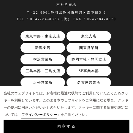
本社所在地
〒422-8061静岡県静岡市駿河区森下町3-6
TEL / 054-284-8333（代） FAX / 054-284-8870
東京本部・東京支店
東北支店
新潟支店
関東営業所
横浜営業所
静岡本社・静岡支店
三島本部・三島支店
SP事業本部
浜松営業所
名古屋営業所
当社のウェブサイトでは、お客様に最適な状態でご利用していただくためクッ
関西支店
キーを利用しています。このまま本ウェブサイトをご利用になる場合、クッキ
ーの使用に同意いただいたものといたします。クッキーに関する情報や設定に
ついては「
プライバシーポリシー
」をご覧ください。
©AAP, Inc.
同意する