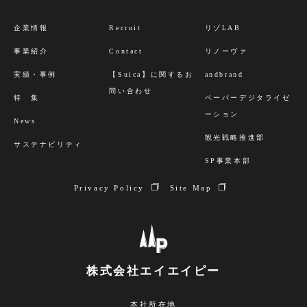
企業情報
Recruit
リゾLAB
事業紹介
Contact
リノーヴァ
実績・事例
【Suica】に関するお
andbrand
問い合わせ
特 集
ペーパーデジタライゼ
ーション
News
観光戦略推進部
サステナビリティ
SP事業本部
Privacy Policy
Site Map
株式会社エイエイピー
本社所在地