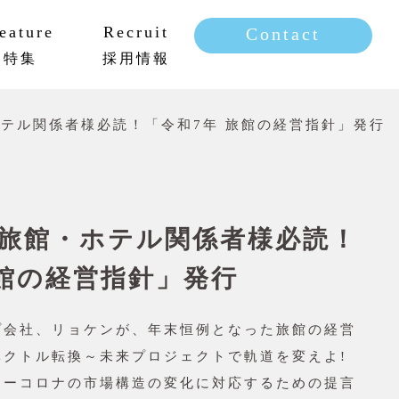
eature
Recruit
Contact
特集
採用情報
新卒採用
キャリア採用
テル関係者様必読！「令和7年 旅館の経営指針」発行
旅館・ホテル関係者様必読！
旅館の経営指針」発行
プ会社、リョケンが、年末恒例となった旅館の経営
ベクトル転換～未来プロジェクトで軌道を変えよ!
ターコロナの市場構造の変化に対応するための提言