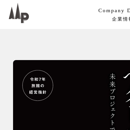
Company D
企業情
PMVV
企業概要
組織・ネ
沿革
サステナ