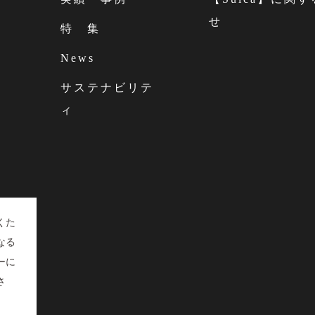
せ
特 集
News
サステナビリテ
ィ
くた
なる
ーに
さ