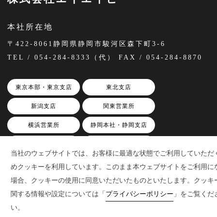
本社所在地
〒422-8061静岡県静岡市駿河区森下町3-6
TEL / 054-284-8333（代） FAX / 054-284-8870
東京本部・東京支店
東北支店
新潟支店
関東営業所
横浜営業所
静岡本社・静岡支店
三島本部・三島支店
SP事業本部
当社のウェブサイトでは、お客様に最適な状態でご利用していただ
浜松営業所
名古屋営業所
めクッキーを利用しています。このまま本ウェブサイトをご利用に
場合、クッキーの使用に同意いただいたものといたします。クッキ
関西支店
関する情報や設定については「
プライバシーポリシー
」をご覧くだ
い。