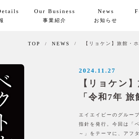
etails
Our Business
News
F
報
事業紹介
お知らせ
ットワーク
ビリティ
AAPメソッド
実績・事例
TOP
NEWS
【リョケン】旅館・ホ
2024.11.27
【リョケン】
「令和7年 
エイエイピーのグルー
指針を発行。今回は「
～」をテーマに、アフ