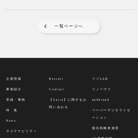
一覧ページへ
企業情報
Recruit
リゾLAB
事業紹介
Contact
リノーヴァ
実績・事例
【Suica】に関するお
andbrand
問い合わせ
特 集
ペーパーデジタライゼ
ーション
News
観光戦略推進部
サステナビリティ