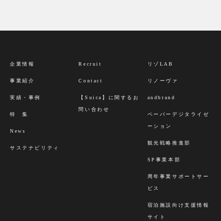
企業情報
Recruit
リゾLAB
事業紹介
Contact
リノーヴァ
実績・事例
【Suica】に関するお
andbrand
問い合わせ
特 集
ペーパーデジタライゼ
ーション
News
観光戦略推進部
サステナビリティ
SP事業本部
周年事業サポートサー
ビス
宿泊施設向け支援情報
サイト