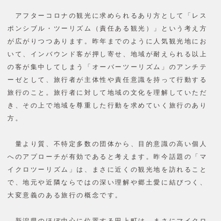
アフターコロナの観光に求められるあり方として「レス
ポンシブル・ツーリズム（責任ある観光）」という考え方
が広がりつつあります。昨年までのように人気観光地にお
いて、インバウンド客が押し寄せ、地域が耐えられる以上
の客が集中してしまう「オーバーツーリズム」のアンチテ
ーゼとして、旅行者が主体性や責任意識を持って行動する
旅行のこと。旅行者に対して地域の文化を理解していただ
き、その上で地域を尊重した行動を求めていく旅行のあり
方。
量より質、不特定多数の団体から、目的意識の高い個人
へのアプローチが有効であると考えます。昨今話題の「マ
イクロツーリズム」は、まさに近くの観光地を訪れること
で、地元や近隣ならではの深い理解や郷土愛に結びつく、
大変意義のある旅行の概念です。
新潟県のほぼ中心に位置する田上町は、まさにマイクロ