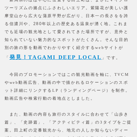
ツーリズムの拠点にふさわしいエリア。紫陽花が美しい護
摩堂山から広大な蒲原平野が広がり、日本一の長さをを誇
る信濃川や、280年以上の歴史ある温泉が湧く地。これま
でも近場の観光地として愛されてきた場所ですが、意外と
知られていない魅力的なスポットがたくさん。そんな目的
別の旅の形を動画でわかりやすく紹介する
webサイトが
発見！TAGAMI DEEP LOCAL
「
」です。
今回のプロモーションではこの観光動画を軸に、TVCM
やweb動画広告、動画の中で描かれるロケーションのスポ
ット詳細にリンクするLP（ランディングページ）を制作。
動画広告や検索行動の着地点としました。
また、動画の内容も旅行のスタイルに合わせて「山歩き
篇」、「史跡篇」、「アクティビティ篇」の3タイプをご提
案。田上町の定番観光から、地元の人しか知らないディー