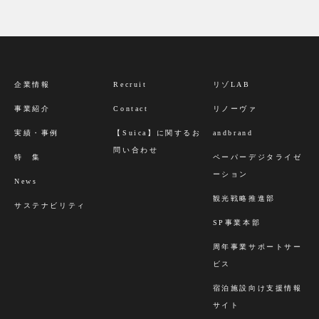
企業情報
Recruit
リゾLAB
事業紹介
Contact
リノーヴァ
実績・事例
【Suica】に関するお
andbrand
問い合わせ
特 集
ペーパーデジタライゼ
ーション
News
観光戦略推進部
サステナビリティ
SP事業本部
周年事業サポートサー
ビス
宿泊施設向け支援情報
サイト