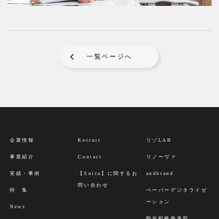
一覧ページへ
企業情報
Recruit
リゾLAB
事業紹介
Contact
リノーヴァ
実績・事例
【Suica】に関するお
andbrand
問い合わせ
特 集
ペーパーデジタライゼ
ーション
News
観光戦略推進部