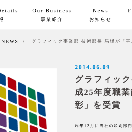
etails
Our Business
News
F
報
事業紹介
お知らせ
ットワーク
ビリティ
AAPメソッド
実績・事例
NEWS
グラフィック事業部 技術部長 馬場が「平
2014.06.09
グラフィック
成25年度職
彰」を受賞
昨年12月に当社の印刷部