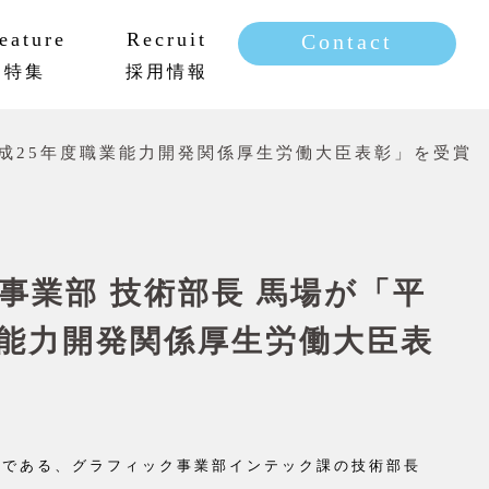
eature
Recruit
Contact
特集
採用情報
新卒採用
キャリア採用
成25年度職業能力開発関係厚生労働大臣表彰」を受賞
事業部 技術部長 馬場が「平
業能力開発関係厚生労働大臣表
門である、グラフィック事業部インテック課の技術部長