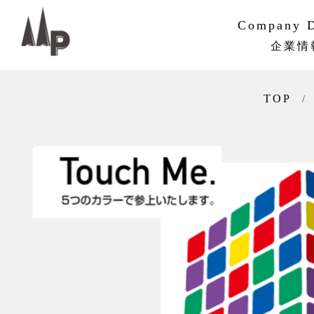
Company D
企業情
PMVV
企業概要
組織・ネ
沿革
サステナ
TOP