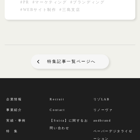
#PR
#マーケティング
#ブランディング
#WEBサイト制作
#三島支店
特集記事一覧ページへ
企業情報
Recruit
リゾLAB
事業紹介
Contact
リノーヴァ
実績・事例
【Suica】に関するお
andbrand
問い合わせ
特 集
ペーパーデジタライゼ
ーション